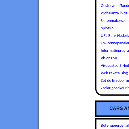
Oosterwaal Tan
Probalanza in de
Slotenmakerscen
oplossin
URL Bank Nederl
Uw Zonnepanele
Informatieprog
Vision CSR
Vivaeastpart Ned
Web-raketa Blog
Zet de lijn door 
Zsolar goedkeuri
CARS A
Botenspeurder.nl