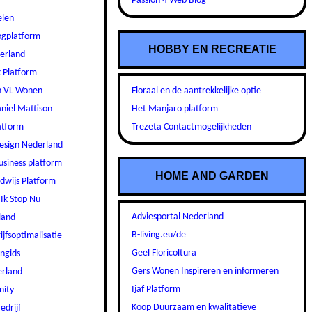
Passion 4 Web Blog
elen
logplatform
HOBBY EN RECREATIE
erland
k Platform
Floraal en de aantrekkelijke optie
n VL Wonen
Het Manjaro platform
niel Mattison
Trezeta Contactmogelijkheden
atform
sign Nederland
usiness platform
HOME AND GARDEN
wijs Platform
 Ik Stop Nu
Adviesportal Nederland
land
B-living.eu/de
jfsoptimalisatie
Geel Floricoltura
engids
Gers Wonen Inspireren en informeren
rland
Ijaf Platform
nity
Koop Duurzaam en kwalitatieve
edrijf