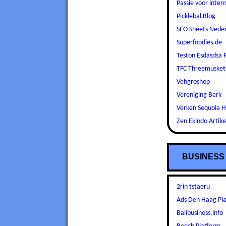
Passie voor inter
Picklebal Blog
SEO Sheets Nede
Superfoodies.de
Teston Esdasdsa 
TFC Threemusket
Vehgroshop
Vereniging Berk
Verken Sequoia 
Zen Ekindo Artike
BUSINESS
2rin tstaeru
Ads Den Haag Pl
Balibusiness.info