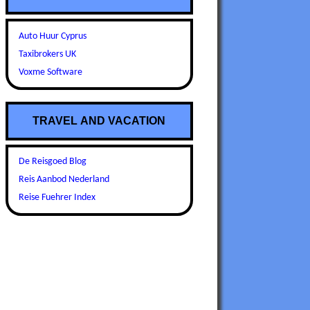
Auto Huur Cyprus
Taxibrokers UK
Voxme Software
TRAVEL AND VACATION
De Reisgoed Blog
Reis Aanbod Nederland
Reise Fuehrer Index