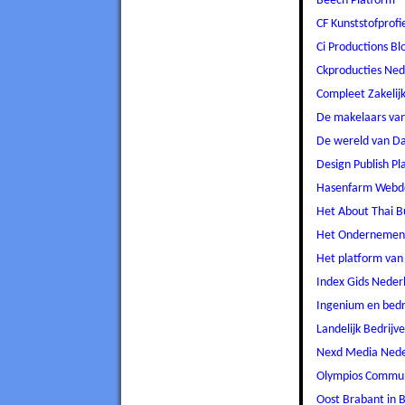
Beech Platform
CF Kunststofprofi
Ci Productions B
Ckproducties Ned
Compleet Zakelij
De makelaars va
De wereld van Da
Design Publish Pl
Hasenfarm Webde
Het About Thai B
Het Ondernemend
Het platform van
Index Gids Neder
Ingenium en bedri
Landelijk Bedrijv
Nexd Media Nede
Olympios Commu
Oost Brabant in B