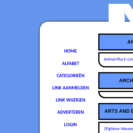
A
HOME
Animal-Plus E-c
ALFABET
CATEGORIEËN
ARCH
LINK AANMELDEN
LINK WIJZIGEN
ARTS AND 
ADVERTEREN
LOGIN
2Fighteur Nieuw