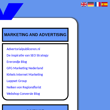
MARKETING AND ADVERTISING
Advertorialpubliceren.nl
De inspiratie van SEO Strategy
Ererondje Blog
GFG Marketing Nederland
Kirkels Internet Marketing
Lappset Group
Nelken von Regionsflorist
Webshop Conversie Blog