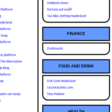
r
Hobbock eimer
 Platform
Kartons auf maÃŸ
g
Tay bike clothing Nederland
ederland
latform
FINANCE
hrzeug
platform
m
Fruitsnacks
ne platform
 The Alternative
FOOD AND DRINK
je Blog
latform
Erik Cook Nederland
log
Lezzetsizsiniz.com
Max Poilane
halen van Sanja
n
HEALTH