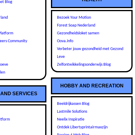
net Blog
Bezoek Your Motion
rland
Forest Soap Nederland
Gezondheidsloket samen
Platform
Oova.info
eers Community
Verbeter jouw gezondheid met Gezond
Leve
Zelfontwikkelingsonderwijs Blog
Hoeve
len
HOBBY AND RECREATION
 AND SERVICES
Beeldrijkassen Blog
Lastmile Solutions
Neelix Inspiratie
atform
Ontdek Libertyprintairmaxzijn