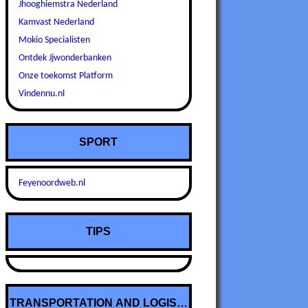
Jhooghiemstra Nederland
Kamvast Nederland
Mokio Specialisten
Ontdek Jjwonderbanken
Onze toekomst Platform
Vindennu.nl
SPORT
Feyenoordweb.nl
TIPS
TRANSPORTATION AND LOGISTICS