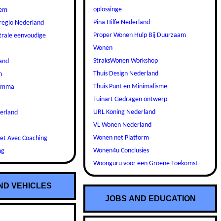
oplossinge
dem
Pina Hilfe Nederland
 regio Nederland
Proper Wonen Hulp Bij Duurzaam
trale eenvoudige
Wonen
StraksWonen Workshop
and
Thuis Design Nederland
n
Thuis Punt en Minimalisme
ramma
Tuinart Gedragen ontwerp
URL Koning Nederland
erland
VL Wonen Nederland
Wonen net Platform
met Avec Coaching
Wonen4u Conclusies
ng
Woonguru voor een Groene Toekomst
ND VEHICLES
JOBS AND EDUCATION