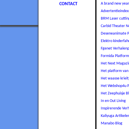
A brand new yea
CONTACT
Advertentieindex
BRM Laser cuttin
Carbid Theater N
Deseneanimate P
Elektro kinderfa
Fgenet Verhalen
Formida Platfor
Het Next Magazi
Het platform van
Het waasse krielt
Het Webshop4u P
Het Zeephuisje B
In en Out Living
Inspirerende Ver
Kaliyuga Artikele
Manabo Blog