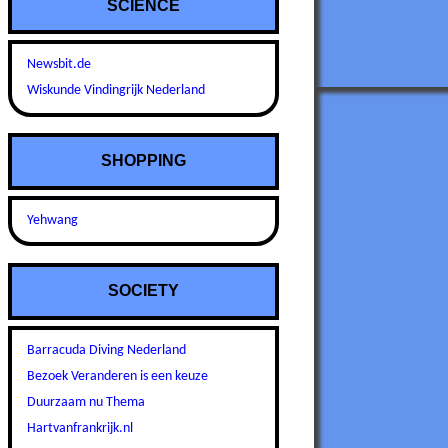
SCIENCE
Newsbit.de
Wiskunde Vindingrijk Nederland
SHOPPING
Yehwang
SOCIETY
Barracuda Diving Nederland
Bezoek Veranderen is een keuze
Duurzaam nu Thema
Hartvanfrankrijk.nl